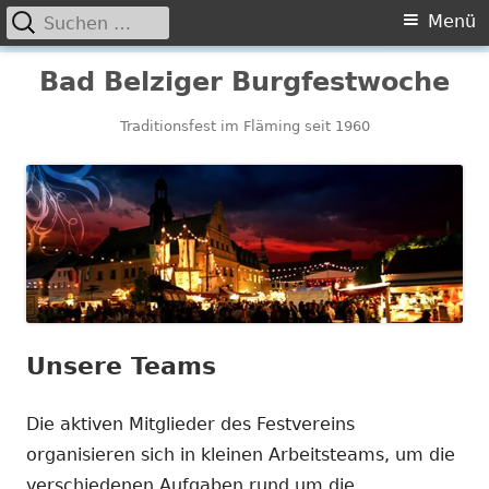
Suchen
Primäres
Menü
nach:
Menü
Springe
Bad Belziger Burgfestwoche
zum
Inhalt
Traditionsfest im Fläming seit 1960
Unsere Teams
Die aktiven Mitglieder des Festvereins
organisieren sich in kleinen Arbeitsteams, um die
verschiedenen Aufgaben rund um die