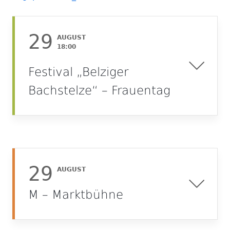
neuem
öffnen
Fenster
29
AUGUST
öffnen
18:00
Festival „Belziger
Bachstelze“ – Frauentag
29
AUGUST
M – Marktbühne