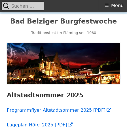
Suchen
Primäres
Menü
nach:
Menü
Springe
Bad Belziger Burgfestwoche
zum
Inhalt
Traditionsfest im Fläming seit 1960
Altstadtsommer 2025
In
Programmflyer Altstadtsommer 2025 [PDF]
neue
In
Lageplan Höfe_2025 [PDF]
Fenste